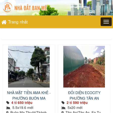
Trang nhất
NHÀ MẶT TIỀN AMA KHÊ -
ĐỐI DIỆN ECOCITY
PHƯỜNG BUÔN MA
PHƯỜNG TÂN AN
4 tỉ 650 triệu
2 tỉ 590 triệu
THUỘT
5.5x19.6 mét
5x20 mét
Buôn Ma Thuột(Thành
Tân An(Tân An, Ea Tu,