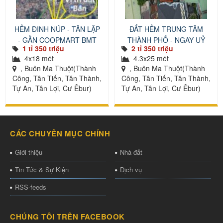
HẺM ĐINH NÚP - TÂN LẬP
ĐẤT HẺM TRUNG TÂM
- GẦN COOPMART BMT
THÀNH PHỐ - NGAY UỶ
1 tỉ 350 triệu
2 tỉ 350 triệu
BAN TỈNH
4x18 mét
4.3x25 mét
, Buôn Ma Thuột(Thành
, Buôn Ma Thuột(Thành
Công, Tân Tiến, Tân Thành,
Công, Tân Tiến, Tân Thành,
Tự An, Tân Lợi, Cư Êbur)
Tự An, Tân Lợi, Cư Êbur)
CÁC CHUYÊN MỤC CHÍNH
Giới thiệu
Nhà đất
Tin Tức & Sự Kiện
Dịch vụ
RSS-feeds
CHÚNG TÔI TRÊN FACEBOOK