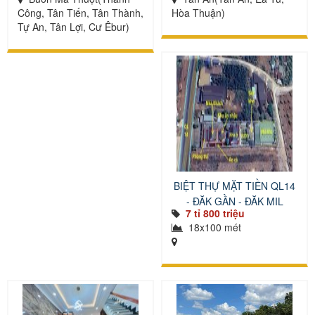
Công, Tân Tiến, Tân Thành,
Hòa Thuận)
Tự An, Tân Lợi, Cư Êbur)
BIỆT THỰ MẶT TIỀN QL14
- ĐĂK GẦN - ĐĂK MIL
7 tỉ 800 triệu
18x100 mét