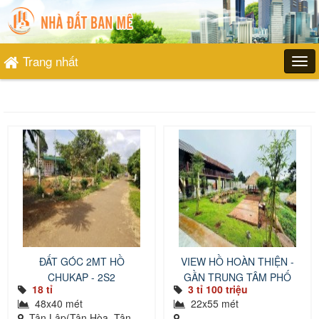
Trang nhất
ĐẤT GÓC 2MT HỒ
VIEW HỒ HOÀN THIỆN -
CHUKAP - 2S2
GẦN TRUNG TÂM PHỐ
18 tỉ
3 tỉ 100 triệu
48x40 mét
22x55 mét
Tân Lập(Tân Hòa, Tân