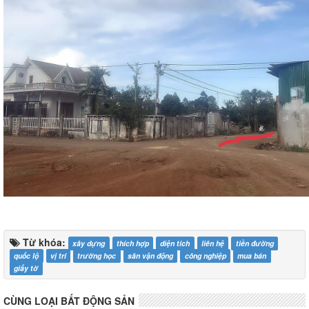
Từ khóa:
xây dựng
thích hợp
diện tích
liên hệ
tiền đường
quốc lộ
vị trí
trường học
sân vận động
công nghiệp
mua bán
giấy tờ
CÙNG LOẠI BẤT ĐỘNG SẢN