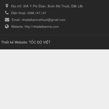
Địa chỉ:
30A Y Plo Êban, Buôn Ma Thuột, Đắk Lắk
Điện thoại:
0368.147.147
Email:
nhadatbanmethuot@gmail.com
Website:
http://nhadatbanme.com
Thiết kế Website
:
TỐC ĐỘ VIỆT