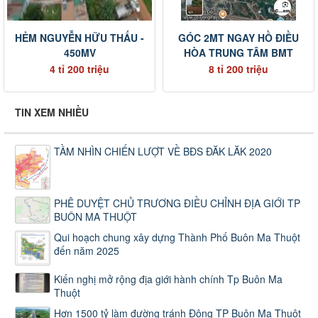
HẺM NGUYỄN HỮU THẤU -
GÓC 2MT NGAY HỒ ĐIỀU
450MV
HÒA TRUNG TÂM BMT
4 tỉ 200 triệu
8 tỉ 200 triệu
TIN XEM NHIỀU
TẦM NHÌN CHIẾN LƯỢT VỀ BĐS ĐĂK LĂK 2020
PHÊ DUYỆT CHỦ TRƯƠNG ĐIỀU CHỈNH ĐỊA GIỚI TP
BUÔN MA THUỘT
Qui hoạch chung xây dựng Thành Phố Buôn Ma Thuột
đến năm 2025
Kiến nghị mở rộng địa giới hành chính Tp Buôn Ma
Thuột
Hơn 1500 tỷ làm đường tránh Đông TP Buôn Ma Thuột