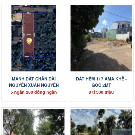
MANH ĐẤT CHÂN DÀI
ĐẤT HẺM 117 AMA KHÊ -
NGUYỄN XUÂN NGUYÊN
GÓC 2MT
5 ngàn 200 đồng ngàn
8 tỉ 500 triệu