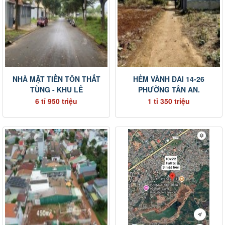
NHÀ MẶT TIỀN TÔN THẤT
HẺM VÀNH ĐAI 14-26
TÙNG - KHU LÊ
PHƯỜNG TÂN AN.
6 tỉ 950 triệu
1 tỉ 350 triệu