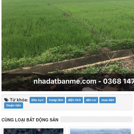
Từ khóa:
khu vực
trung tâm
diện tích
dân cư
mua bán
thuận tiện
CÙNG LOẠI BẤT ĐỘNG SẢN