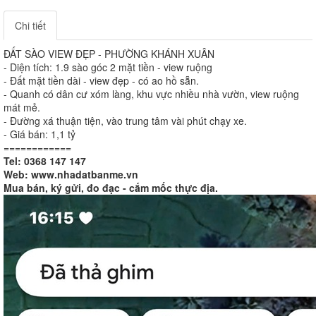
Chi tiết
ĐẤT SÀO VIEW ĐẸP - PHƯỜNG KHÁNH XUÂN
- Diện tích: 1.9 sào góc 2 mặt tiền - view ruộng
- Đất mặt tiền dài - view đẹp - có ao hồ sẵn.
- Quanh có dân cư xóm làng, khu vực nhiều nhà vườn, view ruộng
mát mẻ.
- Đường xá thuận tiện, vào trung tâm vài phút chạy xe.
- Giá bán: 1,1 tỷ
============
Tel: 0368 147 147
Web: www.nhadatbanme.vn
Mua bán, ký gửi, đo đạc - cắm mốc thực địa.