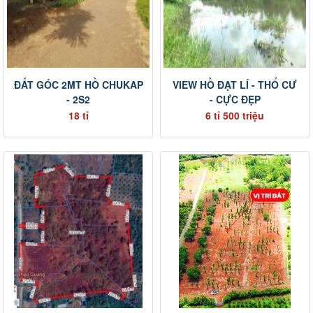
ĐẤT GÓC 2MT HỒ CHUKAP
VIEW HỒ ĐẠT LÍ - THỔ CƯ
- 2S2
- CỰC ĐẸP
18 tỉ
6 tỉ 500 triệu