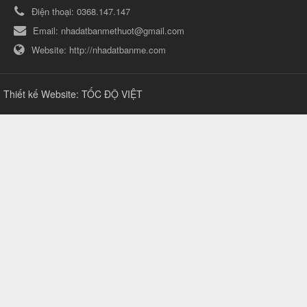
Điện thoại:
0368.147.147
Email:
nhadatbanmethuot@gmail.com
Website:
http://nhadatbanme.com
Thiết kế Website
:
TỐC ĐỘ VIỆT