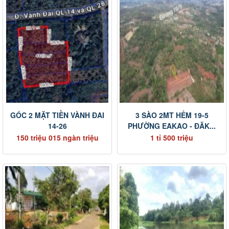
GÓC 2 MẶT TIỀN VÀNH ĐAI
3 SÀO 2MT HẺM 19-5
14-26
PHƯỜNG EAKAO - ĐĂK...
150 triệu 015 ngàn triệu
1 tỉ 500 triệu