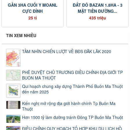
GẦN 3HA CUỐI Y MOANL
ĐẤT ĐỎ BAZAN 1.8HA - 3
CỰC ĐỈNH
MẶT TIỀN ĐƯỜNG...
25 tỉ
435 triệu
TIN XEM NHIỀU
TẦM NHÌN CHIẾN LƯỢT VỀ BĐS ĐĂK LĂK 2020
PHÊ DUYỆT CHỦ TRƯƠNG ĐIỀU CHỈNH ĐỊA GIỚI TP
BUÔN MA THUỘT
Qui hoạch chung xây dựng Thành Phố Buôn Ma Thuột
đến năm 2025
Kiến nghị mở rộng địa giới hành chính Tp Buôn Ma
Thuột
Hơn 1500 tỷ làm đường tránh Đông TP Buôn Ma Thuột
ĐIỀU CHỈNH QUY HOẠCH TỔ HỢP KHU DU LỊCH HỒ